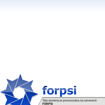
Tato doména je provozována na serverech
FORPSI